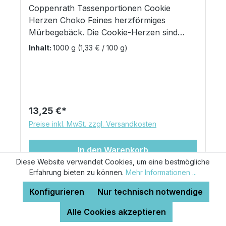
Coppenrath Tassenportionen Cookie
Herzen Choko Feines herzförmiges
Mürbegebäck. Die Cookie-Herzen sind
einzeln in einer Folie verpackt, die mit
Inhalt:
1000 g
(1,33 € / 100 g)
unterschiedlichen Sprüchen und
Weisheiten zum Schmunzeln und
Nachdenken bedruckt ist. Die kleinen,
leckeren Plätzchen sind eine ideale Beigabe
zu einer Tasse Tee oder Kaffee- Portioniert
Regulärer Preis:
13,25 €
und hygienisch verpackt. 200 Portionen zu
Preise inkl. MwSt. zzgl. Versandkosten
je 5g im praktischen Spenderkarton
In den Warenkorb
Diese Website verwendet Cookies, um eine bestmögliche
Erfahrung bieten zu können.
Mehr Informationen ...
Konfigurieren
Nur technisch notwendige
Alle Cookies akzeptieren