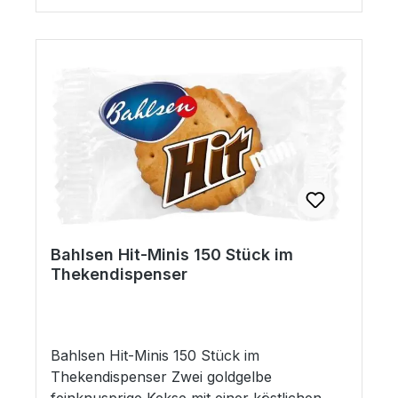
Keksen zum Anbieten oder Selbstgenießen.
Bestellen Sie die köstlichen Hit-Kekse von
Bahlsen schnell und bequem bei uns online
und machen Sie damit Ihre Kunden,
Mitarbeiter, Kollegen oder Gäste glücklich.
Das hochwertige Gebäckgarantiert
aufgrund der einzeln verpackten Einheiten
stets Frische und Genuss!
Bahlsen Hit-Minis 150 Stück im
Thekendispenser
Bahlsen Hit-Minis 150 Stück im
Thekendispenser Zwei goldgelbe