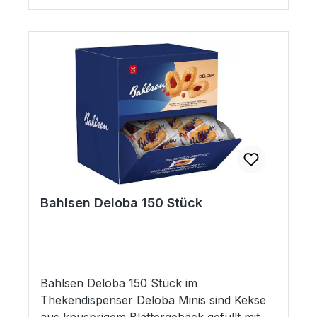
gemahlene Haselnüsse, Mürbegebäck und
ein Hauch Vanillegeschmack Waffeletten -
Ofenwarm gerollte Waffeln Wafeletten
Minis - Ofenwarm gerollte Mini-Waffeln
Zehn Frischepackungen à 161g sorgen
lange Frische und erhalten die Qualität und
den feinen Geschmack dieser hochwertigen
Mischung. Packung: 1,61kg, 10
Frischepackungen à 161g/Karton Bahlsen -
Besonders seit Bestehen.
Bahlsen Deloba 150 Stück
Bahlsen Deloba 150 Stück im
Thekendispenser Deloba Minis sind Kekse