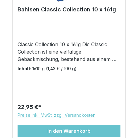
Bahlsen Classic Collection 10 x 161g
Classic Collection 10 x 161g Die Classic
Collection ist eine vielfältige
Gebäckmischung, bestehend aus einem Mix
von 6 verschiedenen unschokolierten
Inhalt:
1610 g
(1,43 € / 100 g)
Bahlsen Produkten. Die Vielfalt der
Mischung wird über die Produkte definiert:
Butterblätter - Knusprig-zartes
Buttergebäck Blätterbrezeln - Unzählige
hauchdünne Schichten unter
Regulärer Preis:
22,95 €
karamellisiertem Zucker Deloba - Ein Herz
Preise inkl. MwSt. zzgl. Versandkosten
aus fruchtiger Füllung, umgeben von
zartem Buttergebäck - vollendet mit
In den Warenkorb
karamellisiertem Zucker Kipferl - Fein