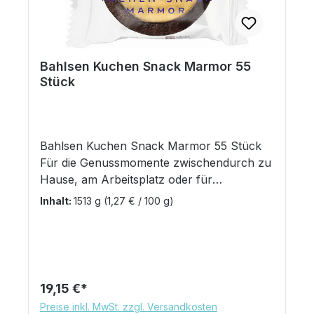
Bahlsen Kuchen Snack Marmor 55
Stück
Bahlsen Kuchen Snack Marmor 55 Stück
Für die Genussmomente zwischendurch zu
Hause, am Arbeitsplatz oder für
unterwegs. Kleine Kuchen einzeln im Beutel
Inhalt:
1513 g
(1,27 € / 100 g)
verpackt garantieren individuelle und
frische Portionierbarkeit. Das hochwertige
Gebäck garantiert aufgrund der einzeln
verpackten Einheiten stets Frische und
Genuss! 55 Einzelpackungen (a ca. 27,5g)
Regulärer Preis:
19,15 €
im Karton.
Preise inkl. MwSt. zzgl. Versandkosten