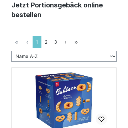
Jetzt Portionsgebäck online
bestellen
Seite
Seite
Seite
1
2
3