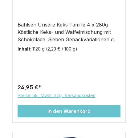
Bahlsen Unsere Keks Familie 4 x 280g
Köstliche Keks- und Waffelmischung mit
Schokolade. Sieben Gebäckvariationen der
drei beliebten Marken Leibniz, Bahlsen und
Inhalt:
1120 g
(2,23 € / 100 g)
Pick Up in einer Mischung. In vier einzeln
verpackten Servierschalen à 280g bleibt
das Gebäck lange frisch. 7 leckere Schoko-
Klassiker: Waffeletten - Knuspriges
Waffelröllchen mit edelherber Schokolade
Regulärer Preis:
24,95 €
Ohne Gleichen - Knusprige Waffel mit
Preise inkl. MwSt. zzgl. Versandkosten
Haselnuss-Nougatcreme und
Vollmilchschokolade Minis Choko - Mini
In den Warenkorb
Butterkeks mit leckerer
Vollmilchschokolade PICK UP! Mini - der
Riegel mit knackiger Milchschokolade im
Miniformat Kunterbunt - Knusprige Kekse