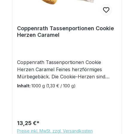
Coppenrath Tassenportionen Cookie
Herzen Caramel
Coppenrath Tassenportionen Cookie
Herzen Caramel Feines herzförmiges
Mürbegebäck. Die Cookie-Herzen sind
einzeln in einer Folie verpackt, die mit
Inhalt:
1000 g
(1,33 € / 100 g)
unterschiedlichen Sprüchen und
Weisheiten zum Schmunzeln und
Nachdenken bedruckt ist. Die kleinen,
leckeren Plätzchen sind eine ideale Beigabe
zu einer Tasse Tee oder Kaffee- Portioniert
Regulärer Preis:
13,25 €
und hygienisch verpackt. 200 Portionen zu
Preise inkl. MwSt. zzgl. Versandkosten