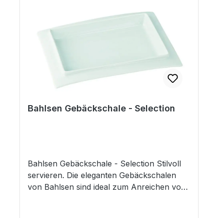
Gebäcksorten: Hermann Bahlsen L und XL
Caroline Collection Maße außen: (B)280 x
(T)267 x (H)37 mm, Maße innen: (B)230 x
(T)214 x (H)28 mm (ohne Inhalt)
Bahlsen Gebäckschale - Selection
Bahlsen Gebäckschale - Selection Stilvoll
servieren. Die eleganten Gebäckschalen
von Bahlsen sind ideal zum Anreichen von
Plätzchen. Hergestellt aus feinem weißem
Porzellan passen sie ideal für