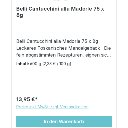
Belli Cantucchini alla Madorle 75 x
8g
Belli Cantucchini alla Madorle 75 x 8g
Leckeres Toskanisches Mandelgebäck . Die
fein abgestimmten Rezepturen, eignen sich
geschmacklich besonders gut zu einer
Inhalt:
600 g
(2,33 € / 100 g)
frischen Tasse Kaffee. Diese leckeren
Kekse, vom Italienischen Hersteller Prato
Belli, eignen sich besonders zur Bewirtung
von Gästen oder Besuchern. Sie sind
einzeln verpackt und bleiben deshalb stets
Regulärer Preis:
13,95 €
frisch. Auch für den Einsatz in der
Preise inkl. MwSt. zzgl. Versandkosten
Gastronomie hervorragend geeignet. Das
Original aus der Toskana. Jeder Gebäck-
In den Warenkorb
Keks ist einzeln verpackt & die praktische