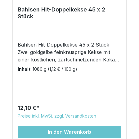
Bahlsen Hit-Doppelkekse 45 x 2
Stück
Bahlsen Hit-Doppelkekse 45 x 2 Stück
Zwei goldgelbe feinknusprige Kekse mit
einer köstlichen, zartschmelzenden Kakao-
Creme. Die beliebten Klassiker im
Inhalt:
1080 g
(1,12 € / 100 g)
praktischen Spenderkarton: Hit-Kekse von
Bahlsen Die leckeren Hit-Kekse von
Bahlsen sind eine allseits eine beliebte
Spezialität. Die Hit-Kekse sind die perfekten
Begleiter zu Kaffee oder Tee, als kleines
Regulärer Preis:
12,10 €
Dessert oder als Snack für unterwegs. In
Preise inkl. MwSt. zzgl. Versandkosten
diesem praktischen Spenderkarton sind
insgesamt 90 Hit-Kekse, das heißt 45
In den Warenkorb
Päckchen mit je 2 hygienisch verpackten