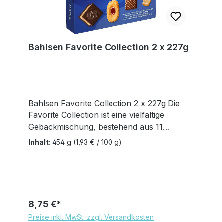
Bahlsen Favorite Collection 2 x 227g
Bahlsen Favorite Collection 2 x 227g Die
Favorite Collection ist eine vielfältige
Gebäckmischung, bestehend aus 11
verschiedenen Bahlsen Variationen. Die
Inhalt:
454 g
(1,93 € / 100 g)
Vielfalt der Mischung wird über die
Produkte definiert. Hierzu zählen:
Butterblätter - Knusprig-zartes
Buttergebäck Blätterbrezeln - Unzählige
hauchdünne Schichten unter
Regulärer Preis:
8,75 €
karamellisiertem Zucker Deloba - Ein Herz
Preise inkl. MwSt. zzgl. Versandkosten