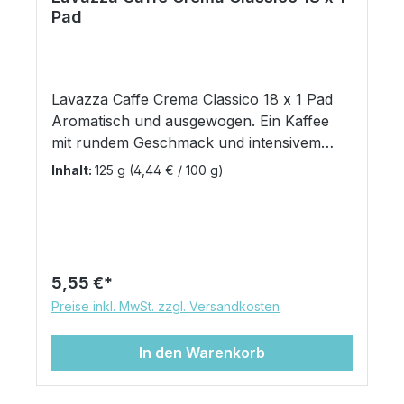
Pad
Lavazza Caffe Crema Classico 18 x 1 Pad
Aromatisch und ausgewogen. Ein Kaffee
mit rundem Geschmack und intensivem
Aroma von den Plantagen Brasiliens und
Inhalt:
125 g
(4,44 € / 100 g)
Südostasiens, um auch zuhause das wahre
Erlebnis eines italienischen Cafés
herbeizaubern zu können. Die samtige
Crema hebt in jeder Tasse die Kakao- und
Gewürz-Noten hervor. Intensität: 7 für alle
Regulärer Preis:
5,55 €
Padmaschinen geeignet 18 Pads
Preise inkl. MwSt. zzgl. Versandkosten
In den Warenkorb