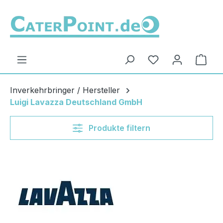
Zum Hauptinhalt springen
Du hast 0 Produ
Ware
Inverkehrbringer / Hersteller
Luigi Lavazza Deutschland GmbH
Produkte filtern