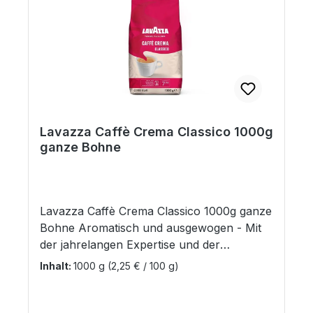
Lavazza Caffè Crema Classico 1000g
ganze Bohne
Lavazza Caffè Crema Classico 1000g ganze
Bohne Aromatisch und ausgewogen - Mit
der jahrelangen Expertise und der
Leidenschaft von Lavazza werden würzige
Inhalt:
1000 g
(2,25 € / 100 g)
Arabica-Bohnen und milde Robusta-
Bohnen ausgewählt, um einen Caffè Crema
Classico mit kräftigem Aroma von