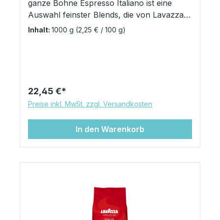
ganze Bohne Espresso Italiano ist eine
Auswahl feinster Blends, die von Lavazza
zu einer harmonischen Gesamtkomposition
Inhalt:
1000 g
(2,25 € / 100 g)
vereint wurden. Erleben Sie das volle
Aroma und den Geschmack eines
körperreichen, italienischen Espressos.
Bereiten Sie Espresso Italiano ganz nach
Ihrem Belieben zu. Vollautomatengeeignet
Regulärer Preis:
22,45 €
gemahlen mit einer Mokkakanne
Preise inkl. MwSt. zzgl. Versandkosten
Filterkaffeemaschine French Press
Kaffeebeutel mit Aromaschutzventil
In den Warenkorb
Intensität: 8 1000g Beutel