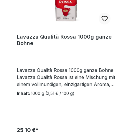
Lavazza Qualità Rossa 1000g ganze
Bohne
Lavazza Qualità Rossa 1000g ganze Bohne
Lavazza Qualità Rossa ist eine Mischung mit
einem vollmundigen, einzigartigen Aroma,
das außergewöhnlich gut abgerundet ist.
Inhalt:
1000 g
(2,51 € / 100 g)
Ein Espresso der hauptsächlich aus
brasilianischen Arabica- und afrikanischen
Robusta-Bohnen besteht. Intensität: 5
geeignet für Espresso-Kaffeemaschine mit
Aromaschutzventil 1000g Beutel
Regulärer Preis:
25,10 €