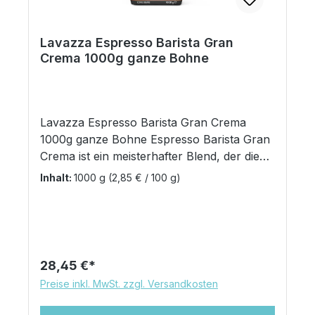
Lavazza Espresso Barista Gran
Crema 1000g ganze Bohne
Lavazza Espresso Barista Gran Crema
1000g ganze Bohne Espresso Barista Gran
Crema ist ein meisterhafter Blend, der die
italienische Tradition und Expertise von
Inhalt:
1000 g
(2,85 € / 100 g)
Lavazza zum Ausdruck bringt und Sie
selbst zu einem Barista in Ihrem Zuhause
werden lässt. Die Auslese edler Blends und
eine sanfte Röstung sorgen für ein original
italienisches Caffè-Erlebnis und einen
Regulärer Preis:
28,45 €
Espresso, der mit charakteristischen
Preise inkl. MwSt. zzgl. Versandkosten
Aromen und einer besonders cremigen
Textur überzeugt. Intensität: 7 Medium