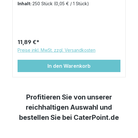
Servietten für jeden Tag. In gewohnter Duni
Inhalt:
250 Stück
(0,05 € / 1 Stück)
Qualität besonders soft und saugfähig.
Regulärer Preis:
11,89 €
Preise inkl. MwSt. zzgl. Versandkosten
In den Warenkorb
Profitieren Sie von unserer
reichhaltigen Auswahl und
bestellen Sie bei CaterPoint.de