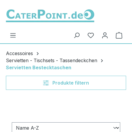
Zum Hauptinhalt springen
Du hast 0 Produ
Ware
Accessoires
Servietten - Tischsets - Tassendeckchen
Servietten Bestecktaschen
Produkte filtern