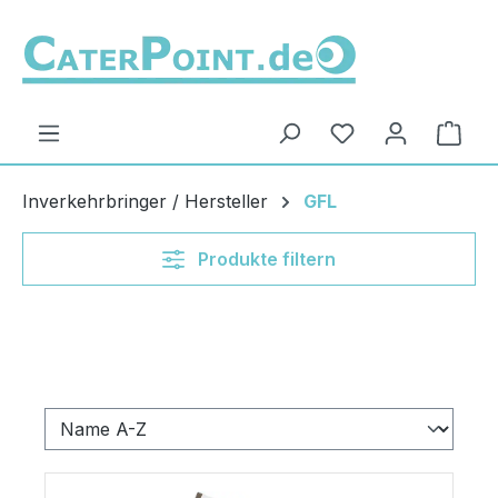
Zum Hauptinhalt springen
Du hast 0 Produ
Ware
Inverkehrbringer / Hersteller
GFL
Produkte filtern