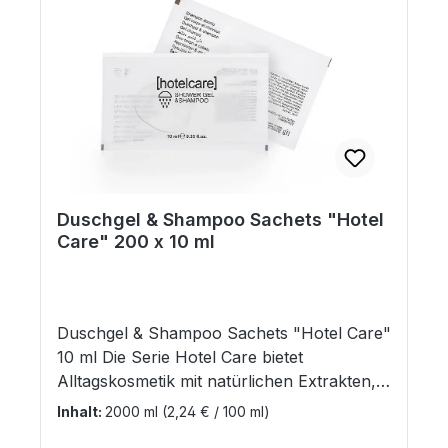
Duschgel & Shampoo Sachets "Hotel
Care" 200 x 10 ml
Duschgel & Shampoo Sachets "Hotel Care"
10 ml Die Serie Hotel Care bietet
Alltagskosmetik mit natürlichen Extrakten,
die sowohl für Frauen als auch für Männer
Inhalt:
2000 ml
(2,24 € / 100 ml)
geeignet ist. Die frische Duftnote spiegelt die