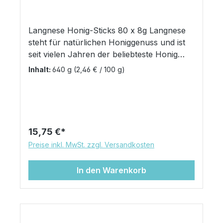
Langnese Honig-Sticks 80 x 8g Langnese
steht für natürlichen Honiggenuss und ist
seit vielen Jahren der beliebteste Honig
Deutschlands. Jetzt hat HELLMA den
Inhalt:
640 g
(2,46 € / 100 g)
erlesenen Frühlingsblütenhonig in die
Portion gebracht. Innovativ und zeitgemäß:
Praktisch im Stick-Format. Ein edler
Blickfang und vor allem eine saubere
Sache! Besonders geeignet zum Verfeinern
Regulärer Preis:
15,75 €
von Tee, Kaffee, Müsli und Obstsalat – oder
Preise inkl. MwSt. zzgl. Versandkosten
als leckerer Brotaufstrich. Packung: 80
Sticks à 8g
In den Warenkorb