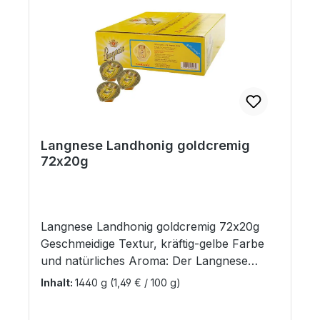
Langnese Landhonig goldcremig
72x20g
Langnese Landhonig goldcremig 72x20g
Geschmeidige Textur, kräftig-gelbe Farbe
und natürliches Aroma: Der Langnese
Landhonig goldcremig kommt im
Inhalt:
1440 g
(1,49 € / 100 g)
praktischen Portionspäckchen. An Ihrem
Frühstücksbuffet möchten Sie leckeren