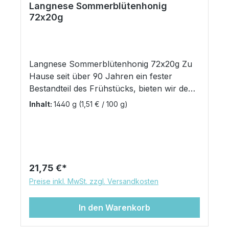
Langnese Sommerblütenhonig
72x20g
Langnese Sommerblütenhonig 72x20g Zu
Hause seit über 90 Jahren ein fester
Bestandteil des Frühstücks, bieten wir den
beliebtesten Honig Deutschlands für den
Inhalt:
1440 g
(1,51 € / 100 g)
Genuss außer Haus an. In der praktischen
Portionspackung zum Frühstück in Hotels,
Cafés und Bäckereien, zum Süßen von
Heißgetränken: Langnese Honig bringt Ihre
Gäste zum Strahlen! 72 Portionen zu je 20g
Regulärer Preis:
21,75 €
Preise inkl. MwSt. zzgl. Versandkosten
In den Warenkorb