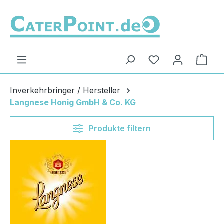
Zum Hauptinhalt springen
Du hast 0 Produ
Ware
Inverkehrbringer / Hersteller
Langnese Honig GmbH & Co. KG
Produkte filtern