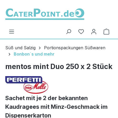
Zum Hauptinhalt springen
Du hast 0 Produ
Ware
Süß und Salzig
Portionspackungen Süßwaren
Bonbon´s und mehr
mentos mint Duo 250 x 2 Stück
Sachet mit je 2 der bekannten
Kaudragees mit Minz-Geschmack im
Dispenserkarton