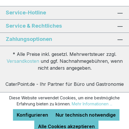
feinknusprige Kekse mit einer köstlichen,
zartschmelzenden Kakao-Creme, die
Service-Hotline
einfach auf der Zunge zergeht. Ob zu
Hause oder unterwegs, dieser beliebte
Service & Rechtliches
Klassiker schmeckt einfach immer, wenn
zwischendurch die Lust auf etwas Süßes
Zahlungsoptionen
kommt. Chokini: Beim Genuss dieses
knusprig-zarten Gebäcks spüren Sie, wie
* Alle Preise inkl. gesetzl. Mehrwertsteuer zzgl.
die köstlichen, edelherben
Versandkosten
und ggf. Nachnahmegebühren, wenn
Schokostückchen langsam auf der Zunge
nicht anders angegeben.
zergehen. Ein feiner Hauch von Orange
macht das Erlebnis noch raffinierter und
CaterPoint.de - Ihr Partner für Büro und Gastronomie
den Geschmack dieses Feingebäcks
einzigartig. Thekendispenser: 3 x 50 Stück
Diese Website verwendet Cookies, um eine bestmögliche
einzeln verpackt
Erfahrung bieten zu können.
Mehr Informationen ...
Konfigurieren
Nur technisch notwendige
Alle Cookies akzeptieren