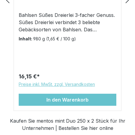
Bahlsen Süßes Dreierlei 3-facher Genuss.
Süßes Dreierlei verbindet 3 beliebte
Gebäcksorten von Bahlsen. Das
praktische Theken-Display mit der
Inhalt:
980 g
(1,65 € / 100 g)
ausklappbaren Öffnung hält immer den
richtigen Knusperspaß zu jedem
Heißgetränk bereit - ob Deloba, Hit Mini
oder Chokini. Verwöhnen Sie Ihre Gäste
oder Kunden mit dem besonderen Genuss.
Regulärer Preis:
16,15 €
Deloba: Deloba Minis sind Kekse aus
Preise inkl. MwSt. zzgl. Versandkosten
knusprigem Blättergebäck gefüllt mit
leckerer Fruchtfüllung. Im praktischen
In den Warenkorb
Mini-Format eignen sie sich ideal zum
zwischendurch Snacken - alleine oder mit
Freunden. So werden die kleinen Nasch-
Kaufen Sie mentos mint Duo 250 x 2 Stück für Ihr
Momente zu einem besonderen Genuss-
Unternehmen | Bestellen Sie hier online
Erlebnis. Hit-Mini: Zwei goldgelbe