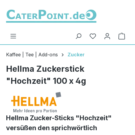
Zum Hauptinhalt springen
Du hast 0 Produ
Ware
Kaffee | Tee | Add-ons
Zucker
Hellma Zuckerstick
"Hochzeit" 100 x 4g
Hellma Zucker-Sticks "Hochzeit"
versüßen den sprichwörtlich