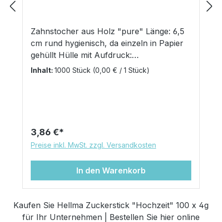
Zahnstocher aus Holz "pure" Länge: 6,5
cm rund hygienisch, da einzeln in Papier
gehüllt Hülle mit Aufdruck:
www.papstar.com verpackt im praktischen
Inhalt:
1000 Stück
(0,00 € / 1 Stück)
Pappspender Inhalt: 1000 Stück
Regulärer Preis:
3,86 €
Preise inkl. MwSt. zzgl. Versandkosten
In den Warenkorb
Kaufen Sie Hellma Zuckerstick "Hochzeit" 100 x 4g
für Ihr Unternehmen | Bestellen Sie hier online