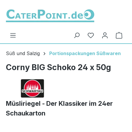
Zum Hauptinhalt springen
Du hast 0 Produ
Ware
Süß und Salzig
Portionspackungen Süßwaren
Corny BIG Schoko 24 x 50g
Müsliriegel - Der Klassiker im 24er
Schaukarton