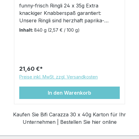
funny-frisch Ringli 24 x 35g Extra
knackiger Knabberspaß garantiert:
Unsere Ringli sind herzhaft paprika-
würzig im Geschmack und sagenhaft
Inhalt:
840 g
(2,57 € / 100 g)
knusprig-kross im Biss. Ideal im Hotel in
der Minibar oder auch im
Snackautomaten Inhalt: 24 x 35g
Regulärer Preis:
21,60 €
Preise inkl. MwSt. zzgl. Versandkosten
In den Warenkorb
Kaufen Sie Bifi Carazza 30 x 40g Karton für Ihr
Unternehmen | Bestellen Sie hier online