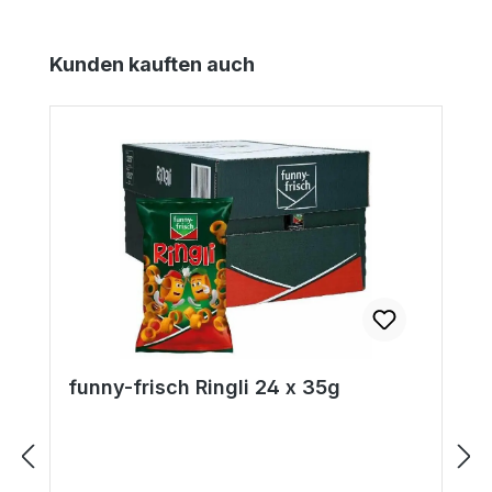
Produktgalerie überspringen
Kunden kauften auch
funny-frisch Ringli 24 x 35g