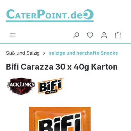
Zum Hauptinhalt springen
Du hast 0 Produ
Ware
Süß und Salzig
salzige und herzhafte Snacks
Bifi Carazza 30 x 40g Karton
Bildergalerie überspringen