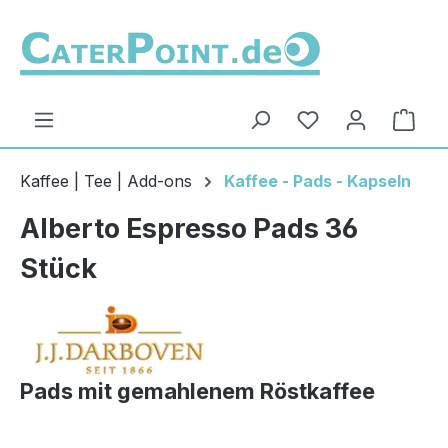
Zum Hauptinhalt springen
Du hast 0 Produ
Ware
Kaffee | Tee | Add-ons
Kaffee - Pads - Kapseln
Alberto Espresso Pads 36
Stück
Pads mit gemahlenem Röstkaffee